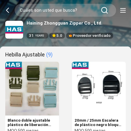
Haining Zhongguan Zipper Co., Ltd.
31
5.0
Proveedor verificado
YEARS
Hebilla Ajustable
(9)
Blanco doble ajustable
20mm / 25mm Escalera
plástico de liberación
de plástico negro bloqueo
rápida hebillas laterales
correa de correa de la
MOQ:
500 piezas
MOQ:
500 piezas