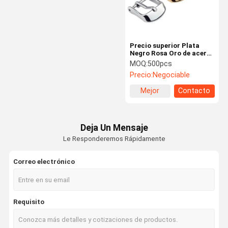
Precio superior Plata
Negro Rosa Oro de acero
inoxidable Banda de
MOQ:
500pcs
relojería Accesorio Banda
Precio:
Negociable
de relojería Fijación
Mejor
Contacto
precio
Deja Un Mensaje
Le Responderemos Rápidamente
Correo electrónico
Inicio
Productos
VR Show
Sobre
Requisito
Nosotros