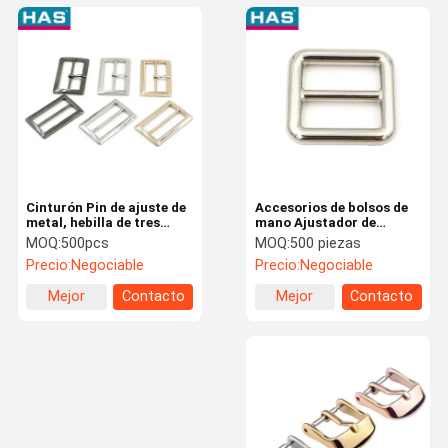
Cinturón Pin de ajuste de
Accesorios de bolsos de
metal, hebilla de tres
mano Ajustador de
velocidades, ropa,
deslizamiento de metal
MOQ:
500pcs
MOQ:
500 piezas
equipaje y accesorios
redondo de 32 mm de
Precio:
Negociable
Precio:
Negociable
níquel de metal Tri Glide
Buckle para bolsas
Mejor
Contacto
Mejor
Contacto
precio
precio