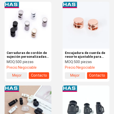
Cerraduras de cordón de
Encajadura de cuerda de
sujeción personalizadas
resorte ajustable para
de agujero único / doble
bolsas de chaqueta
MOQ:
500 piezas
MOQ:
500 piezas
Precio:
Negociable
Precio:
Negociable
Mejor
Contacto
Mejor
Contacto
precio
precio