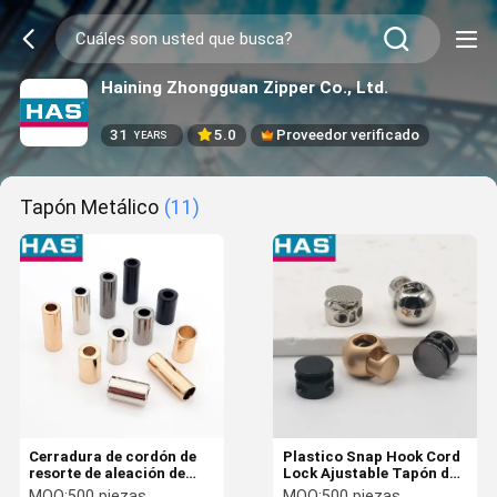
Haining Zhongguan Zipper Co., Ltd.
31
5.0
Proveedor verificado
YEARS
Tapón Metálico
(11)
Cerradura de cordón de
Plastico Snap Hook Cord
resorte de aleación de
Lock Ajustable Tapón de
zinc tapones de cuerda
cuerda de tira para
MOQ:
500 piezas
MOQ:
500 piezas