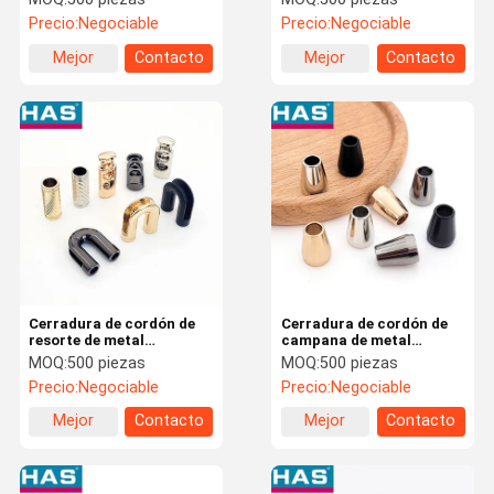
de tira retráctiles en
bolsas Ropa
Precio:
Negociable
Precio:
Negociable
bolsas de ropa
Mejor
Contacto
Mejor
Contacto
precio
precio
Cerradura de cordón de
Cerradura de cordón de
resorte de metal
campana de metal
ajustable para sujetar el
ajustable a través de la
MOQ:
500 piezas
MOQ:
500 piezas
tapón de cuerda de tira
hebilla para cinturones
Precio:
Negociable
Precio:
Negociable
para ropa
Mejor
Contacto
Mejor
Contacto
precio
precio