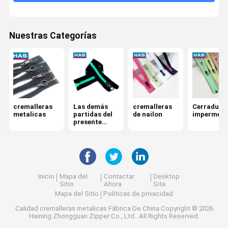
Hebilla ajustable
Nuestras Categorías
Tapón metálico
cremalleras
Las demás
cremalleras
Cerradura
metalicas
partidas del
de nailon
impermeab
presente
anexo
Inicio
Mapa del
Contactar
Desktop
Sitio
Ahora
Site
Mapa del Sitio
Políticas de privacidad
Calidad
cremalleras metalicas
Fábrica De China.Copyright © 2026
Haining Zhongguan Zipper Co., Ltd.. All Rights Reserved.