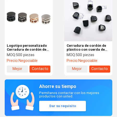
Logotipo personalizado
Cerradura de cordón de
Cerradura de cordón de
plástico con cuerda de
metal 2 agujeros Tapón
tira Tapón de cuerda
MOQ:
500 piezas
MOQ:
500 piezas
de cuerda de tira para
ajustable para bolsas
Precio:
Negociable
Precio:
Negociable
bolsas Ropa
Hoodies
Mejor
Contacto
Mejor
Contacto
precio
precio
Ahorre su tiempo
Permítanos contactar con los mejores
productos con usted.
Dar su requisito