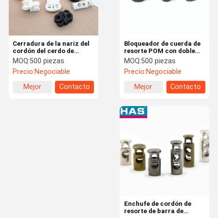
Cerradura de la nariz del
Bloqueador de cuerda de
cordón del cerdo de
resorte POM con doble
plástico negro Tapón
agujero
MOQ:
500 piezas
MOQ:
500 piezas
ajustable para cuerdas
Precio:
Negociable
Precio:
Negociable
elásticas
Mejor
Contacto
Mejor
Contacto
precio
precio
Inicio
Productos
VR Show
Sobre
Nosotros
Enchufe de cordón de
resorte de barra de