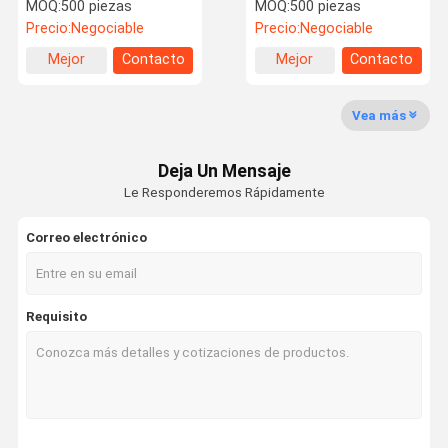
Dentes cierre de
MOQ:
500 piezas
MOQ:
500 piezas
cerradura de plástico
Precio:
Negociable
Precio:
Negociable
Mejor
Contacto
Mejor
Contacto
Visita A La
Control De
Contacto
Solicitar Una
precio
precio
Fábrica
Calidad
Cotización
Vea más
cremalleras metalicas
Deja Un Mensaje
Las demás partidas del presente anexo
Le Responderemos Rápidamente
cremalleras de nailon
Correo electrónico
Cerraduras impermeables
Capota de diamantes
Requisito
Botones de metal personalizados
Botones plásticos
Botones de diamante