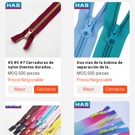
#3 #5 #7 Cerraduras de
Dos vías de la bobina de
nylon Dientes dorados
separación de la
Camisetas pesadas
cremallera Eco amigable
MOQ:
500 piezas
MOQ:
500 piezas
Cerraduras sin níquel
de la carga pesada de las
Precio:
Negociable
Precio:
Negociable
cremalleras para tiendas
de campaña
Mejor
Contacto
Mejor
Contacto
precio
precio