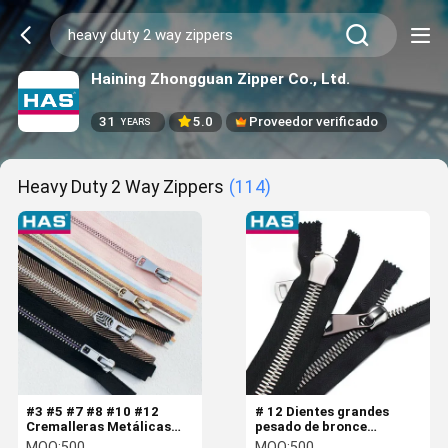
Haining Zhongguan Zipper Co., Ltd.
31
5.0
Proveedor verificado
YEARS
Heavy Duty 2 Way Zippers
(114)
#3 #5 #7 #8 #10 #12
# 12 Dientes grandes
Cremalleras Metálicas
pesado de bronce
con Cursor de Bloqueo
cerradura de doble
MOQ:
500
MOQ:
500