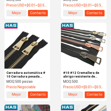
Automático, Cremalleras
sentido cerradura de
Precio:
USD+$0.01~$0.5+PC
Precio:
USD+$0.01~$0.5+PC
de Metal de Alta
extremo abierto
Resistencia de 2 Vías
Mejor
Contacto
Mejor
Contacto
precio
precio
Cerradura automática #
#10 #12 Cremallera de
10 Cerradura pesada
abrigo resistente de
Cerradura de metal negro
extremo abierto con
MOQ:
500 piezas
MOQ:
500
chaqueta de cerradura
cremallera de dientes
Precio:
Negociable
Precio:
USD+$0.01~$0.5+PC
suave
grandes para accesorios
de prendas de vestir
Mejor
Contacto
Mejor
Contacto
precio
precio