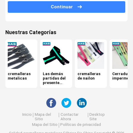
Continuar
Hebilla ajustable
Tapón metálico
Nuestras Categorías
cremalleras
Las demás
cremalleras
Cerradura
metalicas
partidas del
de nailon
impermeab
presente
anexo
Inicio
Mapa del
Contactar
Desktop
Sitio
Ahora
Site
Mapa del Sitio
Políticas de privacidad