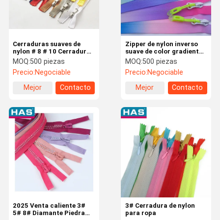
Cerraduras suaves de
Zipper de nylon inverso
nylon # 8 # 10 Cerraduras
suave de color gradiente
abiertas de uso pesado
zipper de tienda de
MOQ:
500 piezas
MOQ:
500 piezas
para prendas de vestir
campaña de trabajo
Precio:
Negociable
Precio:
Negociable
pesado #5
Mejor
Contacto
Mejor
Contacto
precio
precio
Inicio
Productos
VR Show
Sobre
Nosotros
2025 Venta caliente 3#
3# Cerradura de nylon
5# 8# Diamante Piedra
para ropa