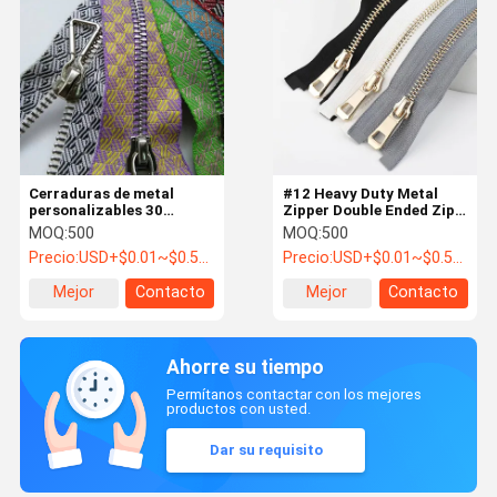
Cerraduras de metal
#12 Heavy Duty Metal
personalizables 30
Zipper Double Ended Zip
pulgadas de trabajo
For Bags Easy To And
MOQ:
500
MOQ:
500
pesado chaqueta
Install
Precio:
USD+$0.01~$0.5+PC
Precio:
USD+$0.01~$0.5+PC
cerradura de dos vías
Mejor
Contacto
Mejor
Contacto
precio
precio
Ahorre su tiempo
Permítanos contactar con los mejores
productos con usted.
Dar su requisito