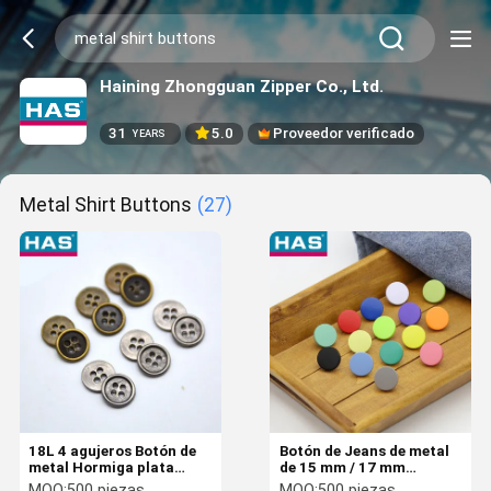
Haining Zhongguan Zipper Co., Ltd.
31
5.0
Proveedor verificado
YEARS
Metal Shirt Buttons
(27)
18L 4 agujeros Botón de
Botón de Jeans de metal
metal Hormiga plata
de 15 mm / 17 mm
Botones de camisa de
Colorido botones
MOQ:
500 piezas
MOQ:
500 piezas