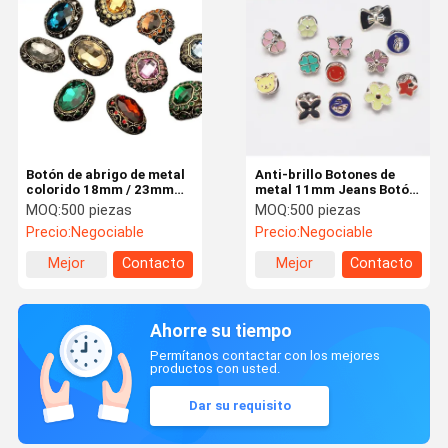
Botón de abrigo de metal
Anti-brillo Botones de
colorido 18mm / 23mm
metal 11mm Jeans Botón
Botones de abrigo
de metal libre de níquel
MOQ:
500 piezas
MOQ:
500 piezas
decorativos
Precio:
Negociable
Precio:
Negociable
Mejor
Contacto
Mejor
Contacto
precio
precio
Ahorre su tiempo
Permítanos contactar con los mejores
productos con usted.
Dar su requisito