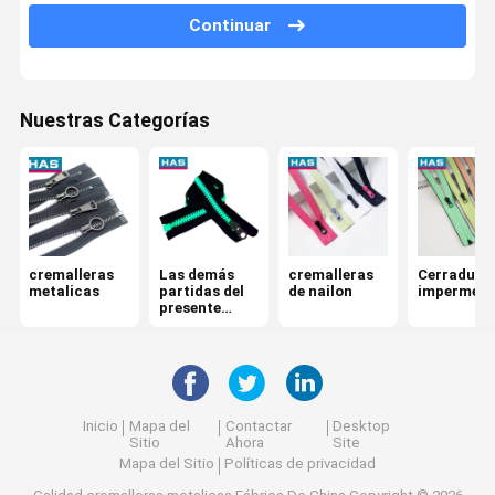
Continuar
Hebilla ajustable
Tapón metálico
Nuestras Categorías
cremalleras
Las demás
cremalleras
Cerradura
metalicas
partidas del
de nailon
impermeab
presente
anexo
Inicio
Mapa del
Contactar
Desktop
Sitio
Ahora
Site
Mapa del Sitio
Políticas de privacidad