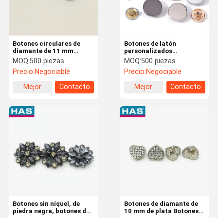
Botones circulares de
Botones de latón
diamante de 11 mm
personalizados
Botones de metal
decorativos 4 parte del
MOQ:
500 piezas
MOQ:
500 piezas
personalizados para
botón del resorte 10 /
Precio:
Negociable
Precio:
Negociable
camisas
12.5 / 15mm
Mejor
Contacto
Mejor
Contacto
precio
precio
Inicio
Productos
VR Show
Sobre
Nosotros
Botones sin níquel, de
Botones de diamante de
piedra negra, botones de
10 mm de plata Botones