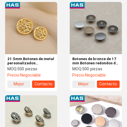
21.5mm Botones de metal
Botones de bronce de 17
personalizados
mm Botones redondos de
Pantalones de metal de
metal con remaches
MOQ:
500 piezas
MOQ:
500 piezas
oro Botón lavable
personalizados
Precio:
Negociable
Precio:
Negociable
Mejor
Contacto
Mejor
Contacto
precio
precio