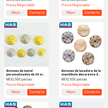
metal redondo de borde
personalizados para ropa
Precio:
Negociable
Precio:
Negociable
delgado
de jeans
Mejor
Contacto
Mejor
Contacto
precio
precio
Botones de metal
Botones de lavadora de la
personalizados de 20 mm
mandíbula decorativa de
Botones de metal
18 mm / 23 mm Botones
MOQ:
500 piezas
MOQ:
500 piezas
ecológicos de Jean Oro
de camisa de oro
Precio:
Negociable
Precio:
Negociable
Plata
Mejor
Contacto
Mejor
Contacto
precio
precio