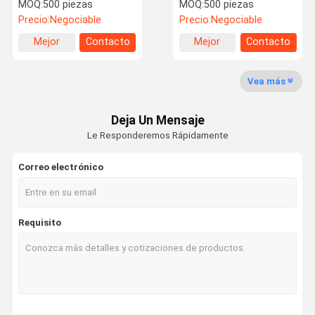
21 mm, botones para
en forma de corazón para
MOQ:
500 piezas
MOQ:
500 piezas
abrigos, rompevientos
suéter
Precio:
Negociable
Precio:
Negociable
Mejor
Contacto
Mejor
Contacto
Visita A La
Control De
Contacto
Solicitar Una
precio
precio
Fábrica
Calidad
Cotización
Vea más
cremalleras metalicas
Deja Un Mensaje
Las demás partidas del presente anexo
Le Responderemos Rápidamente
cremalleras de nailon
Correo electrónico
Cerraduras impermeables
Capota de diamantes
Requisito
Botones de metal personalizados
Botones plásticos
Botones de diamante