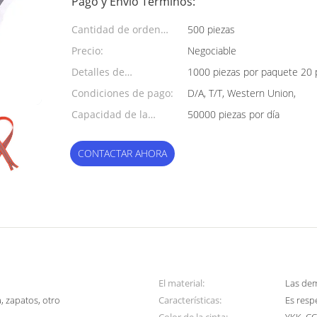
Pago y Envío Términos:
Cantidad de orden
500 piezas
mínima:
Precio:
Negociable
Detalles de
1000 piezas por paquete 20 
empaquetado:
Condiciones de pago:
D/A, T/T, Western Union,
Capacidad de la
50000 piezas por día
fuente:
CONTACTAR AHORA
El material:
Las dem
a, zapatos, otro
Características:
Es resp