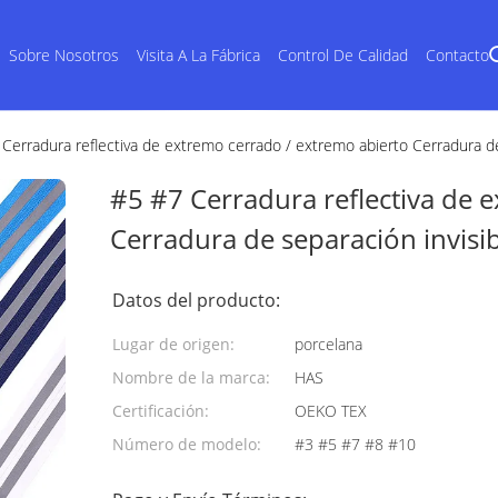
Sobre Nosotros
Visita A La Fábrica
Control De Calidad
Contacto
Cerradura reflectiva de extremo cerrado / extremo abierto Cerradura de
#5 #7 Cerradura reflectiva de 
Cerradura de separación invisi
Datos del producto:
Lugar de origen:
porcelana
Nombre de la marca:
HAS
Certificación:
OEKO TEX
Número de modelo:
#3 #5 #7 #8 #10