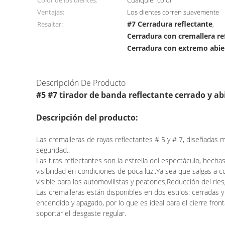
Color de los dientes:
Cualquier color
Ventajas:
Los dientes corren suavemente
#7 Cerradura reflectante
Resaltar:
,
Cerradura con cremallera re
Cerradura con extremo abie
Descripción De Producto
#5 #7 tirador de banda reflectante cerrado y ab
Descripción del producto:
Las cremalleras de rayas reflectantes # 5 y # 7, diseñadas 
seguridad..
Las tiras reflectantes son la estrella del espectáculo, hecha
visibilidad en condiciones de poca luz..Ya sea que salgas a
visible para los automovilistas y peatones,Reducción del rie
Las cremalleras están disponibles en dos estilos: cerradas y
encendido y apagado, por lo que es ideal para el cierre fro
soportar el desgaste regular.