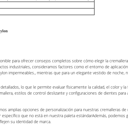
nylon
onible para ofrecer consejos completos sobre cómo elegir la cremalle
uctos industriales, consideramos factores como el entorno de aplicación,
on impermeables., mientras que para un elegante vestido de noche, nues
allados, lo que le permite evaluar físicamente la calidad, el color y l
allera, estilos de control deslizante y configuraciones de dientes para
os amplias opciones de personalización para nuestras cremalleras de
or específico que no está en nuestra paleta estándarAdemás, podemos gr
flejen su identidad de marca.