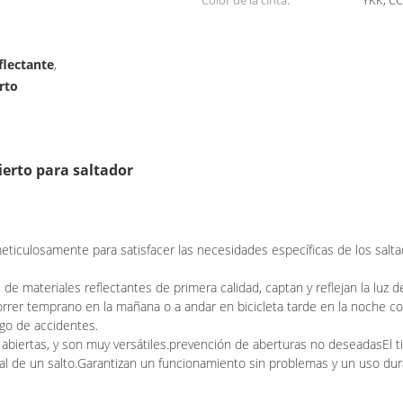
Color de la cinta:
YKK, CC
flectante
,
rto
ierto para saltador
meticulosamente para satisfacer las necesidades específicas de los salt
s de materiales reflectantes de primera calidad, captan y reflejan la luz
 correr temprano en la mañana o a andar en bicicleta tarde en la noche 
sgo de accidentes.
 abiertas, y son muy versátiles.prevención de aberturas no deseadasEl ti
ntal de un salto.Garantizan un funcionamiento sin problemas y un uso dur