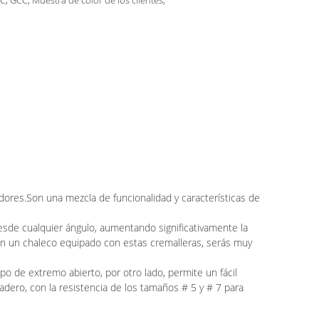
C, GCC, Muestra de color de los clientes,
adores.Son una mezcla de funcionalidad y características de
 desde cualquier ángulo, aumentando significativamente la
con un chaleco equipado con estas cremalleras, serás muy
po de extremo abierto, por otro lado, permite un fácil
adero, con la resistencia de los tamaños # 5 y # 7 para