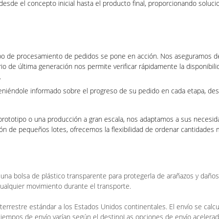
esde el concepto inicial hasta el producto final, proporcionando soluci
ipo de procesamiento de pedidos se pone en acción. Nos aseguramos de
o de última generación nos permite verificar rápidamente la disponibili
.
éndole informado sobre el progreso de su pedido en cada etapa, desde e
rototipo o una producción a gran escala, nos adaptamos a sus necesida
ón de pequeños lotes, ofrecemos la flexibilidad de ordenar cantidades má
na bolsa de plástico transparente para protegerla de arañazos y daños 
cualquier movimiento durante el transporte.
terrestre estándar a los Estados Unidos continentales. El envío se calc
tiempos de envío varían según el destinoLas opciones de envío acelerad