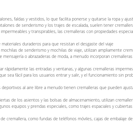
es, faldas y vestidos, lo que facilita ponerse y quitarse la ropa y ajust
ntalones de senderismo y los trajes de escalada, suelen tener cremalle
permeables y transpirables, las cremalleras con propiedades especiales 
materiales duraderos para que resistan el desgaste del viaje
 mochilas de senderismo y mochilas de viaje, utilizan ampliamente cremall
de mensajería o abrazaderas de moda, a menudo incorporan cremalleras
rrar rápidamente las entradas y ventanas, y algunas cremalleras impermea
e sea fácil para los usuarios entrar y salir, y el funcionamiento sin p
 deportivos al aire libre a menudo tienen cremalleras que pueden ajust
ertas de los asientos y las bolsas de almacenamiento, utilizan cremallera
n algunos equipos y prendas especiales, como trajes espaciales y cubierta
de cremallera, como fundas de teléfonos móviles, cajas de embalaje de