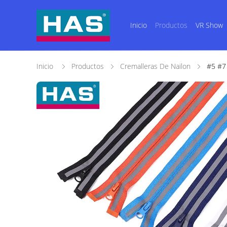
Inicio
Productos
VR Show
Inicio
Productos
Cremalleras De Nailon
#5 #7 