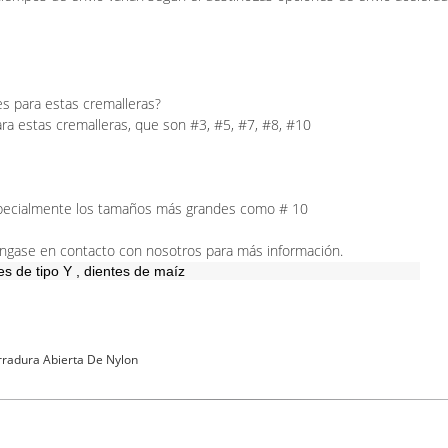
s para estas cremalleras?
a estas cremalleras, que son #3, #5, #7, #8, #10
especialmente los tamaños más grandes como # 10
Póngase en contacto con nosotros para más información.
es de tipo Y
,
dientes de maíz
radura Abierta De Nylon