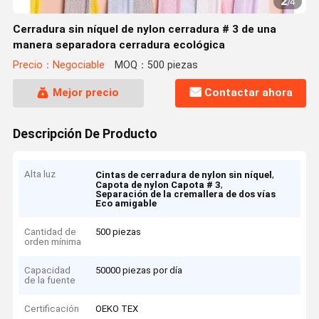
2
/
4
Cerradura sin níquel de nylon cerradura # 3 de una
manera separadora cerradura ecológica
Precio：Negociable
MOQ：500 piezas
Mejor precio
Contactar ahora
Descripción De Producto
Alta luz
,
Cintas de cerradura de nylon sin níquel
,
Capota de nylon Capota # 3
Separación de la cremallera de dos vías
Eco amigable
Cantidad de
500 piezas
orden mínima
Capacidad
50000 piezas por día
de la fuente
Certificación
OEKO TEX