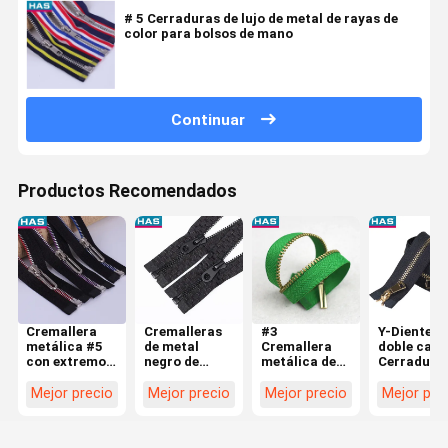
# 5 Cerraduras de lujo de metal de rayas de
color para bolsos de mano
Continuar
Productos Recomendados
Cremallera
Cremalleras
#3
Y-Diente d
metálica #5
de metal
Cremallera
doble cab
con extremo
negro de
metálica de
Cerradura 
abierto,
extremo
latón abierta
cerradura 
dientes
abierto de
personalizada
metal para
Mejor precio
Mejor precio
Mejor precio
Mejor pre
pulidos en
cobre antiguo
para
ropa de
forma de
para ropa o
chaquetas o
equipaje 5
maíz y
equipaje
bolsos
Durable