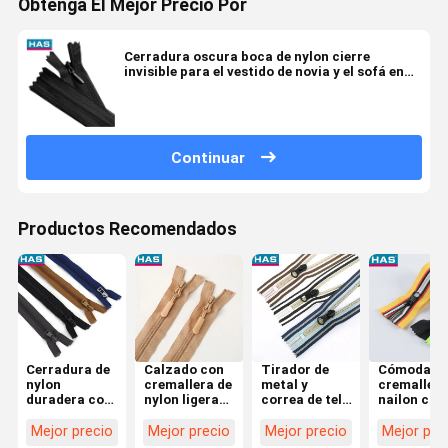
Obtenga El Mejor Precio Por
Cerradura oscura boca de nylon cierre
invisible para el vestido de novia y el sofá en
nylon
Continuar
Productos Recomendados
Cerradura de
Calzado con
Tirador de
Cómoda
nylon
cremallera de
metal y
cremallera
duradera con
nylon ligera
correa de tela
nailon con
bobina
con
colorida 5 de
tirador
personalizada
deslizador
nylon cierre
metálico d
Mejor precio
Mejor precio
Mejor precio
Mejor pre
y extremo
separador
de cerradura
15 piezas,